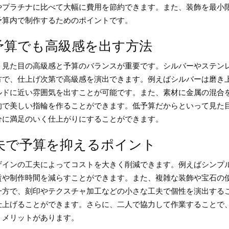
やプラチナに比べて大幅に費用を節約できます。また、装飾を最小
予算内で制作するためのポイントです。
予算でも高級感を出す方法
、見た目の高級感と予算のバランスが重要です。シルバーやステン
方で、仕上げ次第で高級感を演出できます。例えばシルバーは磨き
ルドに近い雰囲気を出すことが可能です。また、素材に金属の混合
的で美しい指輪を作ることができます。低予算だからといって見た
分に満足のいく仕上がりにすることができます。
夫で予算を抑えるポイント
ザインの工夫によってコストを大きく削減できます。例えばシンプ
賃や制作時間を減らすことができます。また、複雑な装飾や宝石の
一方で、刻印やテクスチャ加工などの小さな工夫で個性を演出する
仕上げることができます。さらに、二人で協力して作業することで
うメリットがあります。